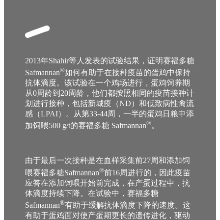
2013年Shahir等人发表的试验结果，证明赛福多糖
®
Safmannan
如何有助于在接种疫苗的蛋鸡中保持
抗体滴度。该试验在一个鸡场进行，蛋鸡饲养期
从0周龄到20周龄，他们都按照相同的疫苗接种计
划进行接种，包括新城疫（ND）和低致病性禽流
感（LPAI）。从第33-44周，一半的蛋鸡日粮中添
®
加饲喂500 g/t的赛福多糖 Safmannan
。
由于最后一次接种是在血样采集前27周和添加饲
®
喂赛福多糖Safmannan
前16周进行的，因此疫苗
应答在添加饲喂开始前完成，在产蛋过程中，抗
体滴度持续下降。在试验中，赛福多糖
®
Safmannan
有助于缓解抗体滴度下降的速度。这
有助于蛋鸡面对使产蛋期更长的遗传进化，驱动