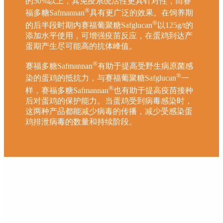
的50%以上，其免疫系统活性更具针对性，而赛
®
福多糖Safmannan
具有更广泛的效果。在饲养期
®
的后半段时期内赛福葡聚糖Safglucan
以125g/t的
添加水平使用，可增强疫苗反应，在蛋鸡到达产
蛋期产生尽可能高的抗体峰值。
®
赛福多糖Safmannan
有助于提高受野生病原菌感
®
染的蛋鸡的抵抗力，与赛福葡聚糖Safglucan
一
®
样，赛福多糖Safmannan
也有助于提高疫苗接种
后对蛋鸡的保护能力。当蛋鸡受到病毒感染时，
这两种产品都能减少病毒的传播，减少受感染蛋
鸡排泄病毒的数量和持续阶段。