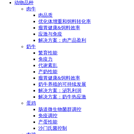
动物品种
肉牛
肉品质
优化体增重和饲料转化率
瘤胃健康&饲料效率
应激与免疫
解决方案：肉产品盈利
奶牛
繁育性能
免疫力
代谢紊乱
产奶性能
瘤胃健康&饲料效率
奶牛养殖的可持续发展
解决方案：泌乳利润
解决方案：奶牛热应激
蛋鸡
肠道微生物菌群调控
免疫调控
产蛋性能
沙门氏菌控制