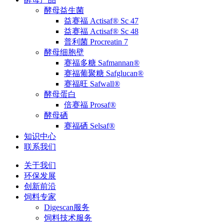
酵母益生菌
益赛福 Actisaf® Sc 47
益赛福 Actisaf® Sc 48
普利菌 Procreatin 7
酵母细胞壁
赛福多糖 Safmannan®
赛福葡聚糖 Safglucan®
赛福旺 Safwall®
酵母蛋白
倍赛福 Prosaf®
酵母硒
赛福硒 Selsaf®
知识中心
联系我们
关于我们
环保发展
创新前沿
饲料专家
Digescan服务
饲料技术服务