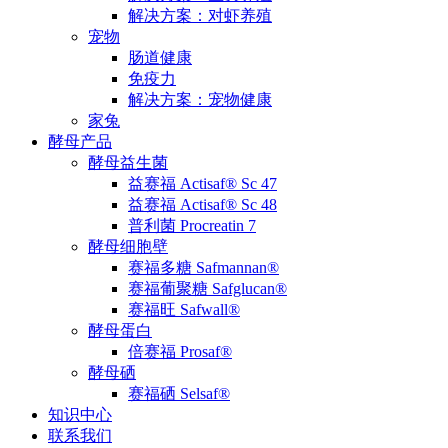
解决方案：对虾养殖
宠物
肠道健康
免疫力
解决方案：宠物健康
家兔
酵母产品
酵母益生菌
益赛福 Actisaf® Sc 47
益赛福 Actisaf® Sc 48
普利菌 Procreatin 7
酵母细胞壁
赛福多糖 Safmannan®
赛福葡聚糖 Safglucan®
赛福旺 Safwall®
酵母蛋白
倍赛福 Prosaf®
酵母硒
赛福硒 Selsaf®
知识中心
联系我们