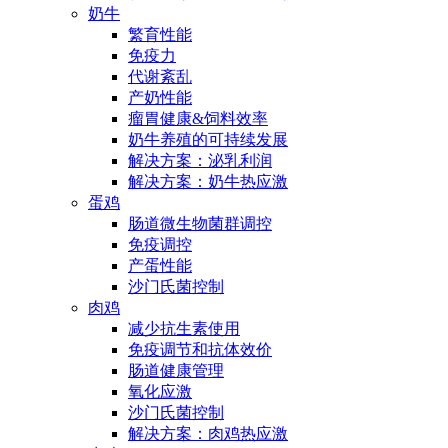
奶牛
繁育性能
免疫力
代谢紊乱
产奶性能
瘤胃健康&饲料效率
奶牛养殖的可持续发展
解决方案：泌乳利润
解决方案：奶牛热应激
蛋鸡
肠道微生物菌群调控
免疫调控
产蛋性能
沙门氏菌控制
肉鸡
减少抗生素使用
免疫调节和抗体效价
肠道健康管理
氧化应激
沙门氏菌控制
解决方案：肉鸡热应激