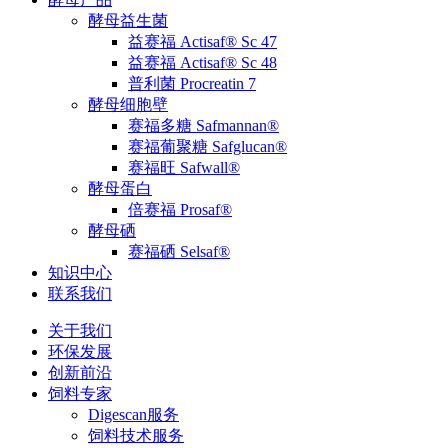
酵母益生菌
益赛福 Actisaf® Sc 47
益赛福 Actisaf® Sc 48
普利菌 Procreatin 7
酵母细胞壁
赛福多糖 Safmannan®
赛福葡聚糖 Safglucan®
赛福旺 Safwall®
酵母蛋白
倍赛福 Prosaf®
酵母硒
赛福硒 Selsaf®
知识中心
联系我们
关于我们
环保发展
创新前沿
饲料专家
Digescan服务
饲料技术服务