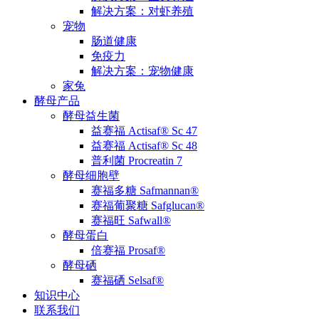
解决方案：对虾养殖
宠物
肠道健康
免疫力
解决方案：宠物健康
家兔
酵母产品
酵母益生菌
益赛福 Actisaf® Sc 47
益赛福 Actisaf® Sc 48
普利菌 Procreatin 7
酵母细胞壁
赛福多糖 Safmannan®
赛福葡聚糖 Safglucan®
赛福旺 Safwall®
酵母蛋白
倍赛福 Prosaf®
酵母硒
赛福硒 Selsaf®
知识中心
联系我们