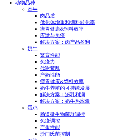
动物品种
肉牛
肉品质
优化体增重和饲料转化率
瘤胃健康&饲料效率
应激与免疫
解决方案：肉产品盈利
奶牛
繁育性能
免疫力
代谢紊乱
产奶性能
瘤胃健康&饲料效率
奶牛养殖的可持续发展
解决方案：泌乳利润
解决方案：奶牛热应激
蛋鸡
肠道微生物菌群调控
免疫调控
产蛋性能
沙门氏菌控制