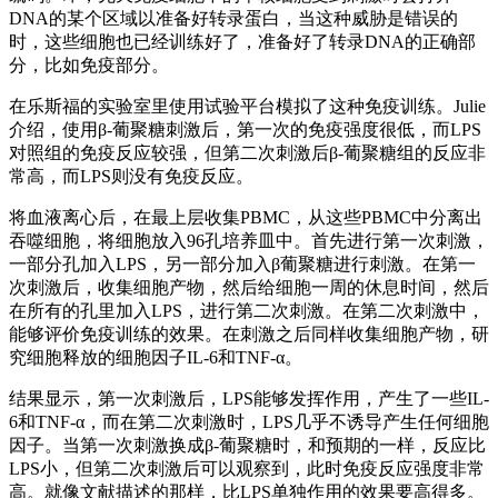
DNA的某个区域以准备好转录蛋白，当这种威胁是错误的
时，这些细胞也已经训练好了，准备好了转录DNA的正确部
分，比如免疫部分。
在乐斯福的实验室里使用试验平台模拟了这种免疫训练。Julie
介绍，使用β-葡聚糖刺激后，第一次的免疫强度很低，而LPS
对照组的免疫反应较强，但第二次刺激后β-葡聚糖组的反应非
常高，而LPS则没有免疫反应。
将血液离心后，在最上层收集PBMC，从这些PBMC中分离出
吞噬细胞，将细胞放入96孔培养皿中。首先进行第一次刺激，
一部分孔加入LPS，另一部分加入β葡聚糖进行刺激。在第一
次刺激后，收集细胞产物，然后给细胞一周的休息时间，然后
在所有的孔里加入LPS，进行第二次刺激。在第二次刺激中，
能够评价免疫训练的效果。在刺激之后同样收集细胞产物，研
究细胞释放的细胞因子IL-6和TNF-α。
结果显示，第一次刺激后，LPS能够发挥作用，产生了一些IL-
6和TNF-α，而在第二次刺激时，LPS几乎不诱导产生任何细胞
因子。当第一次刺激换成β-葡聚糖时，和预期的一样，反应比
LPS小，但第二次刺激后可以观察到，此时免疫反应强度非常
高。就像文献描述的那样，比LPS单独作用的效果要高得多。