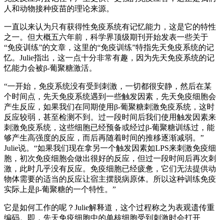
人和动物接种疫苗的理论来源。
一直以来认为只有获得性免疫系统有记忆能力，这是它的特性
之一。但大概五六年前，科学界顶级期刊开始发表一些关于
“免疫训练”的文章，这里的“免疫训练”特指先天免疫系统的记
忆。Julie指出，这一点十分非常有趣，因为先天免疫系统的记
忆能力会被β-葡聚糖激活。
“一开始，免疫系统没有受到刺激，一切都很安静，然后在某
个时间点，先天免疫系统遇到一些触发因素，先天免疫细胞会
产生反应，如果我们在同期使用β-葡聚糖刺激免疫系统，这时
反应较弱，甚至检测不到。过一段时间后我们使用触发因素来
刺激免疫系统，这些细胞已经预备或经过β-葡聚糖训练过，能
够产生高强度的反应，而后再随着时间的推移逐渐减弱。”
Julie说。“如果我们现在拿另一个触发因素如LPS来刺激免疫细
胞，初次免疫细胞会做出很好的反应，但过一段时间后再次刺
激，此时几乎没有反应。免疫细胞已经疲惫，它们无法提供动
物体需要的适当的反应让宿主摆脱病原体。所以这种训练免疫
实际上是β-葡聚糖的一个特性。”
它是如何工作的呢？Julie解释道，这个过程称之为表观遗传重
编码。即，先天免疫细胞中的单核细胞受到刺激时会打开