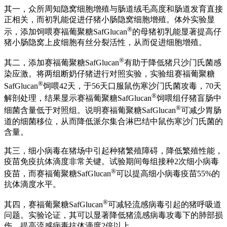
其一，众所周知隐窝细胞增殖与肠道绒毛高度和肠道发育直接
正相关，而初乳能促进仔猪小肠隐窝细胞增殖。体外实验显
®
示，添加饲喂赛福葡聚糖SafGlucan
的母猪初乳能显著提高仔
猪小肠隐窝上皮细胞有丝分裂活性，从而促进细胞增殖。
®
其二，添加赛福葡聚糖SafGlucan
有助于降低猪只沙门氏菌感
染应激。将两组断奶仔猪进行对照实验，实验组赛福葡聚糖
®
SafGlucan
饲喂42天，于56天口服鼠伤寒沙门氏菌攻毒，70天
®
解剖处理，结果显示赛福葡聚糖SafGlucan
饲喂组仔猪盲肠中
®
细菌含量低于对照组。说明赛福葡聚糖SafGlucan
可减少胃肠
道的细菌移位，从而降低派尔集合淋巴结中鼠伤寒沙门氏菌的
含量。
其三，细小病毒在猪场中引起种猪繁殖障碍，降低繁殖性能，
疫苗免疫抗体滴度非常关键。试验期间每组接种2次细小病毒
®
疫苗，而赛福葡聚糖SafGlucan
可以提高细小病毒疫苗55%的
抗体滴度水平。
®
其四，赛福葡聚糖SafGlucan
可减轻流感病毒引起的猪呼吸道
问题。实验论证，其可以显著降低猪流感病毒攻毒下的肺部损
伤，提高流感病毒抗体滴度2倍以上。