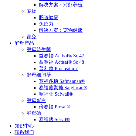
解决方案：对虾养殖
宠物
肠道健康
免疫力
解决方案：宠物健康
家兔
酵母产品
酵母益生菌
益赛福 Actisaf® Sc 47
益赛福 Actisaf® Sc 48
普利菌 Procreatin 7
酵母细胞壁
赛福多糖 Safmannan®
赛福葡聚糖 Safglucan®
赛福旺 Safwall®
酵母蛋白
倍赛福 Prosaf®
酵母硒
赛福硒 Selsaf®
知识中心
联系我们