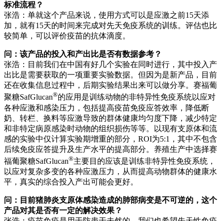
标准流程？
张浩：单就这个产品来说，使用方式可以是应激之前15天添
加，就有15天的时间来完成对先天免疫系统的训练。评估也比
较简单，可以评价疫苗的抗体滴度。
问：该产品的投入和产出比是否有数据参考？
张浩：目前我们在中国有好几个实验在同时进行，其中投入产
出比是需要获取的一项重要实验数据。但因为是新产品，目前
还在收集信息过程中，后期实验结果出来可以做分享。赛福葡
®
聚糖SafGlucan
的应用是训练动物的非特异性免疫系统以应对
各种应激和感染压力，包括提高疫苗免疫应答效率，降低断
奶、转栏、换料等应激导致的群体健康均匀度下降，减少特定
和非特定病原感染时动物的组织损伤等等。以现有支原体和流
感的实验中仅计算实验期增重的部分，ROI为5:1，其中不包含
后续免疫应答提升及生产水平的提高部分。养殖生产中选择赛
®
福葡聚糖SafGlucan
主要目的应该是训练非特异性免疫系统，
以应对复杂多变的各种应激压力，从而提高动物群体的健康水
平，真实的综合投入产出可能会更好。
问：目前猪肺炎支原体感染造成的肺部病变是不可逆的，这个
产品对其是否有一定的解决效果？
张浩：疫苗免疫是用于防患于未然的，我们也希望先天性免疫