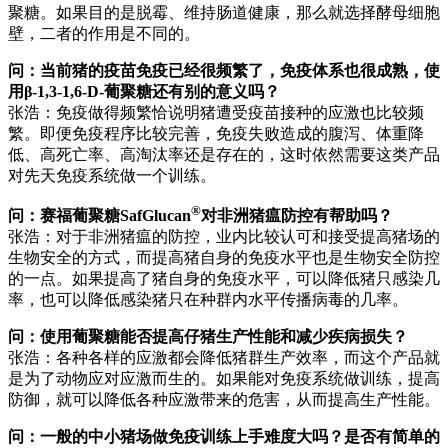
聚糖。如果目的是脱霉、维持肠道健康，那么就选择酵母细胞
壁，二者的作用是不同的。
问：当前猪的疫苗免疫已经很频繁了，免疫体系也很成熟，使
用β-1,3-1,6-D-葡聚糖还有别的意义吗？
张浩：免疫做得频繁恰说明猪遭受疫苗接种的应激也比较频
繁。即便免疫程序比较完善，免疫失败造成的腹泻、体重降
低、高死亡率、高淘汰率还是存在的，这时依然需要这类产品
对先天免疫系统做一个训练。
®
问：赛福葡聚糖SafGlucan
对非洲猪瘟防控有帮助吗？
张浩：对于非洲猪瘟的防控，业内比较认可和接受提高猪场的
生物安全的方式，而提高猪自身的免疫水平也是生物安全防控
的一点。如果提高了猪自身的免疫水平，可以降低猪只感染几
率，也可以降低感染猪只在种群内水平传播病毒的几率。
问：使用葡聚糖能否提高仔猪生产性能和减少疾病损失？
张浩：各种各样的应激都会降低猪群生产效率，而这个产品就
是为了动物应对应激而生的。如果能对免疫系统做训练，提高
防御，就可以降低各种应激带来的危害，从而提高生产性能。
问：一般的中小猪场做免疫训练上手难度大吗？是否有简单的