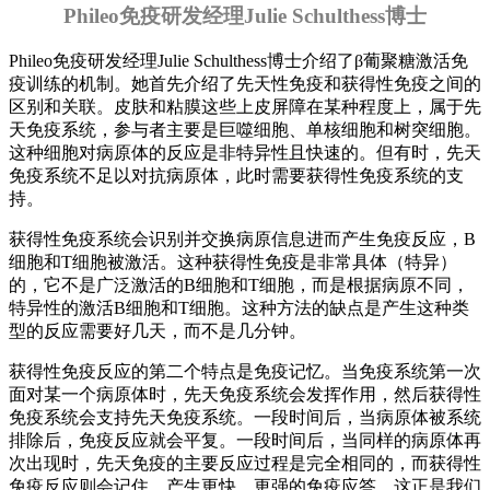
Phileo免疫研发经理Julie Schulthess博士
Phileo免疫研发经理Julie Schulthess博士介绍了β葡聚糖激活免
疫训练的机制。她首先介绍了先天性免疫和获得性免疫之间的
区别和关联。皮肤和粘膜这些上皮屏障在某种程度上，属于先
天免疫系统，参与者主要是巨噬细胞、单核细胞和树突细胞。
这种细胞对病原体的反应是非特异性且快速的。但有时，先天
免疫系统不足以对抗病原体，此时需要获得性免疫系统的支
持。
获得性免疫系统会识别并交换病原信息进而产生免疫反应，B
细胞和T细胞被激活。这种获得性免疫是非常具体（特异）
的，它不是广泛激活的B细胞和T细胞，而是根据病原不同，
特异性的激活B细胞和T细胞。这种方法的缺点是产生这种类
型的反应需要好几天，而不是几分钟。
获得性免疫反应的第二个特点是免疫记忆。当免疫系统第一次
面对某一个病原体时，先天免疫系统会发挥作用，然后获得性
免疫系统会支持先天免疫系统。一段时间后，当病原体被系统
排除后，免疫反应就会平复。一段时间后，当同样的病原体再
次出现时，先天免疫的主要反应过程是完全相同的，而获得性
免疫反应则会记住，产生更快、更强的免疫应答，这正是我们