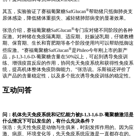
®
其五，实验验证了赛福葡聚糖SafGlucan
帮助猪只抵御肺炎支
原体感染，降低猪体重损失、减轻猪肺部病变的显著效果。
®
张浩介绍，赛福葡聚糖SafGlucan
专门应对猪不同阶段的各种
应激。对种猪在免疫隔离期、适应期、妊娠泌乳期，仔猪教槽
期、保育期、生长和育肥期等各个阶段使用均可以帮助抵御这
®
些应激。“赛福葡聚糖SafGlucan
是Phileo今年刚上市的新产
品，β-1,3-1,6-D-葡聚糖含量在50%以上，可起到诱导免疫训
练、增强疫苗反应的作用，协同先天免疫系统和获得性免疫系
统，提高机体整体免疫防御能力。”张浩说。乐斯福还评价了
该产品的含量稳定性，以及多个批次诱导免疫训练的稳定性。
互动问答
问：机体先天免疫系统和记忆能力被β-1,3-1,6-D-葡聚糖激活是
什么情况下可以发生的，有什么先决条件？
张浩：先天性免疫是动物与生俱来，时刻发挥作用的。因为应
激、病原、环境变化等，先天免疫系统应激是一直都存在的。