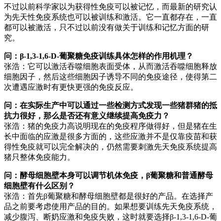
不过以前科学家以为获得性免疫可以被记忆，而最新的研究认
为先天性免疫系统也可以被训练和激活。它一直都存在，一直
都可以被激活，只不过以前没有做关于训练和记忆方面的研
究。
问：β-1,3-1,6-D-葡聚糖免疫训练具体怎样的作用机理？
张浩：它可以激活吞噬细胞表面受体，从而激活吞噬细胞释放
细胞因子，然后这些细胞因子诱导不同的免疫途径，使得第二
次遭遇应激时有更快更强的免疫反应。
问：在实际生产中可以通过一些检测方式发现一些猪群猪的抵
抗力很好，那么是否还有意义继续提高免疫力？
张浩：猪的免疫力高说明现在的免疫程序做得好，但是猪在生
长中面临的应激是很多方面的，这些应激并不是仅靠疫苗和获
得性免疫就可以完全解决的，仍然需要刺激先天免疫系统提高
猪只整体免疫能力。
问：酵母细胞壁本身可以调节机体免疫，β葡聚糖和普通酵母
细胞壁有什么区别？
张浩：首先β葡聚糖和酵母细胞壁都是很好的产品。在选择产
品之前要考虑使用产品的目的。如果想要训练先天免疫系统，
减少腹泻、断奶应激和免疫失败，这时就要选择β-1,3-1,6-D-葡