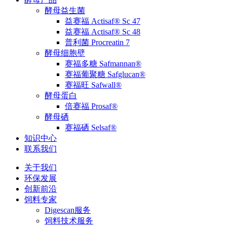
酵母益生菌
益赛福 Actisaf® Sc 47
益赛福 Actisaf® Sc 48
普利菌 Procreatin 7
酵母细胞壁
赛福多糖 Safmannan®
赛福葡聚糖 Safglucan®
赛福旺 Safwall®
酵母蛋白
倍赛福 Prosaf®
酵母硒
赛福硒 Selsaf®
知识中心
联系我们
关于我们
环保发展
创新前沿
饲料专家
Digescan服务
饲料技术服务