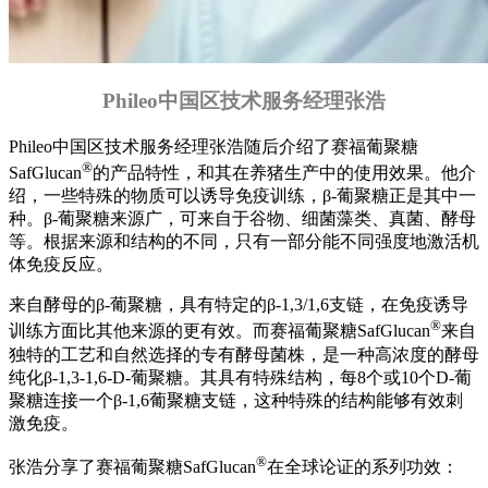
Phileo中国区技术服务经理张浩
Phileo中国区技术服务经理张浩随后介绍了赛福葡聚糖
®
SafGlucan
的产品特性，和其在养猪生产中的使用效果。他介
绍，一些特殊的物质可以诱导免疫训练，β-葡聚糖正是其中一
种。β-葡聚糖来源广，可来自于谷物、细菌藻类、真菌、酵母
等。根据来源和结构的不同，只有一部分能不同强度地激活机
体免疫反应。
来自酵母的β-葡聚糖，具有特定的β-1,3/1,6支链，在免疫诱导
®
训练方面比其他来源的更有效。而赛福葡聚糖SafGlucan
来自
独特的工艺和自然选择的专有酵母菌株，是一种高浓度的酵母
纯化β-1,3-1,6-D-葡聚糖。其具有特殊结构，每8个或10个D-葡
聚糖连接一个β-1,6葡聚糖支链，这种特殊的结构能够有效刺
激免疫。
®
张浩分享了赛福葡聚糖SafGlucan
在全球论证的系列功效：