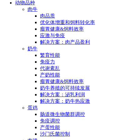
动物品种
肉牛
肉品质
优化体增重和饲料转化率
瘤胃健康&饲料效率
应激与免疫
解决方案：肉产品盈利
奶牛
繁育性能
免疫力
代谢紊乱
产奶性能
瘤胃健康&饲料效率
奶牛养殖的可持续发展
解决方案：泌乳利润
解决方案：奶牛热应激
蛋鸡
肠道微生物菌群调控
免疫调控
产蛋性能
沙门氏菌控制