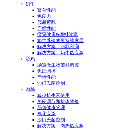
奶牛
繁育性能
免疫力
代谢紊乱
产奶性能
瘤胃健康&饲料效率
奶牛养殖的可持续发展
解决方案：泌乳利润
解决方案：奶牛热应激
蛋鸡
肠道微生物菌群调控
免疫调控
产蛋性能
沙门氏菌控制
肉鸡
减少抗生素使用
免疫调节和抗体效价
肠道健康管理
氧化应激
沙门氏菌控制
解决方案：肉鸡热应激