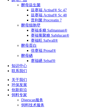
酵母益生菌
益赛福 Actisaf® Sc 47
益赛福 Actisaf® Sc 48
普利菌 Procreatin 7
酵母细胞壁
赛福多糖 Safmannan®
赛福葡聚糖 Safglucan®
赛福旺 Safwall®
酵母蛋白
倍赛福 Prosaf®
酵母硒
赛福硒 Selsaf®
知识中心
联系我们
关于我们
环保发展
创新前沿
饲料专家
Digescan服务
饲料技术服务