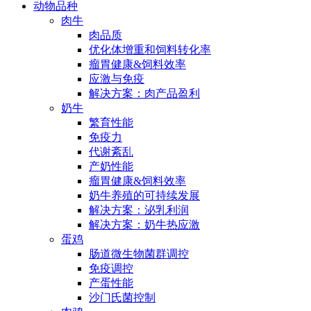
动物品种
肉牛
肉品质
优化体增重和饲料转化率
瘤胃健康&饲料效率
应激与免疫
解决方案：肉产品盈利
奶牛
繁育性能
免疫力
代谢紊乱
产奶性能
瘤胃健康&饲料效率
奶牛养殖的可持续发展
解决方案：泌乳利润
解决方案：奶牛热应激
蛋鸡
肠道微生物菌群调控
免疫调控
产蛋性能
沙门氏菌控制