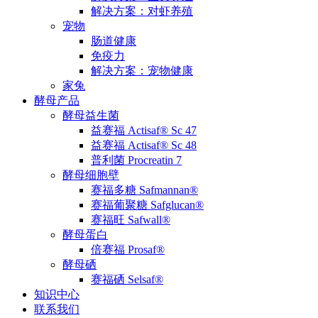
解决方案：对虾养殖
宠物
肠道健康
免疫力
解决方案：宠物健康
家兔
酵母产品
酵母益生菌
益赛福 Actisaf® Sc 47
益赛福 Actisaf® Sc 48
普利菌 Procreatin 7
酵母细胞壁
赛福多糖 Safmannan®
赛福葡聚糖 Safglucan®
赛福旺 Safwall®
酵母蛋白
倍赛福 Prosaf®
酵母硒
赛福硒 Selsaf®
知识中心
联系我们