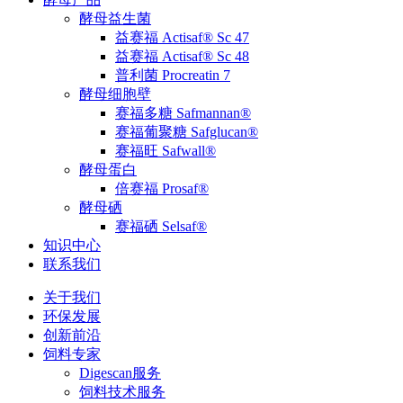
酵母益生菌
益赛福 Actisaf® Sc 47
益赛福 Actisaf® Sc 48
普利菌 Procreatin 7
酵母细胞壁
赛福多糖 Safmannan®
赛福葡聚糖 Safglucan®
赛福旺 Safwall®
酵母蛋白
倍赛福 Prosaf®
酵母硒
赛福硒 Selsaf®
知识中心
联系我们
关于我们
环保发展
创新前沿
饲料专家
Digescan服务
饲料技术服务