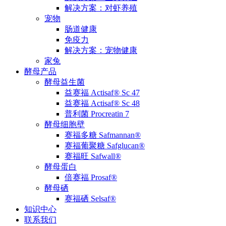
解决方案：对虾养殖
宠物
肠道健康
免疫力
解决方案：宠物健康
家兔
酵母产品
酵母益生菌
益赛福 Actisaf® Sc 47
益赛福 Actisaf® Sc 48
普利菌 Procreatin 7
酵母细胞壁
赛福多糖 Safmannan®
赛福葡聚糖 Safglucan®
赛福旺 Safwall®
酵母蛋白
倍赛福 Prosaf®
酵母硒
赛福硒 Selsaf®
知识中心
联系我们