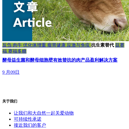
反刍
肉牛
优化体增重
瘤胃健康
应激与免疫
抗生素替代
益赛
福
赛福多糖
酵母益生菌和酵母细胞壁有效替抗的肉产品盈利解决方案
9 月09日
关于我们
让我们和大自然一起关爱动物
可持续性承诺
接近我们的客户