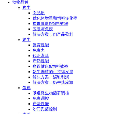
动物品种
肉牛
肉品质
优化体增重和饲料转化率
瘤胃健康&饲料效率
应激与免疫
解决方案：肉产品盈利
奶牛
繁育性能
免疫力
代谢紊乱
产奶性能
瘤胃健康&饲料效率
奶牛养殖的可持续发展
解决方案：泌乳利润
解决方案：奶牛热应激
蛋鸡
肠道微生物菌群调控
免疫调控
产蛋性能
沙门氏菌控制