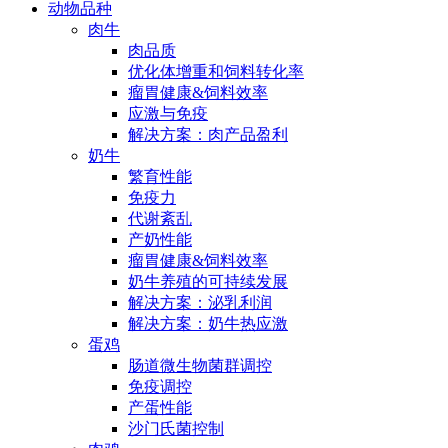
动物品种
肉牛
肉品质
优化体增重和饲料转化率
瘤胃健康&饲料效率
应激与免疫
解决方案：肉产品盈利
奶牛
繁育性能
免疫力
代谢紊乱
产奶性能
瘤胃健康&饲料效率
奶牛养殖的可持续发展
解决方案：泌乳利润
解决方案：奶牛热应激
蛋鸡
肠道微生物菌群调控
免疫调控
产蛋性能
沙门氏菌控制