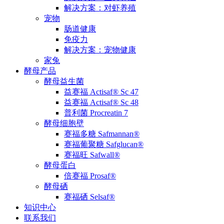
解决方案：对虾养殖
宠物
肠道健康
免疫力
解决方案：宠物健康
家兔
酵母产品
酵母益生菌
益赛福 Actisaf® Sc 47
益赛福 Actisaf® Sc 48
普利菌 Procreatin 7
酵母细胞壁
赛福多糖 Safmannan®
赛福葡聚糖 Safglucan®
赛福旺 Safwall®
酵母蛋白
倍赛福 Prosaf®
酵母硒
赛福硒 Selsaf®
知识中心
联系我们