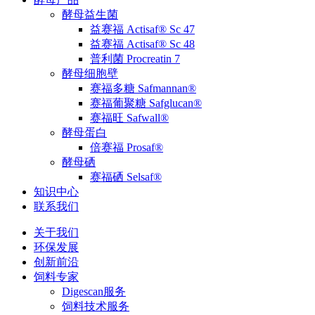
酵母益生菌
益赛福 Actisaf® Sc 47
益赛福 Actisaf® Sc 48
普利菌 Procreatin 7
酵母细胞壁
赛福多糖 Safmannan®
赛福葡聚糖 Safglucan®
赛福旺 Safwall®
酵母蛋白
倍赛福 Prosaf®
酵母硒
赛福硒 Selsaf®
知识中心
联系我们
关于我们
环保发展
创新前沿
饲料专家
Digescan服务
饲料技术服务