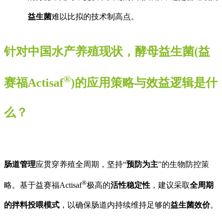
益生菌
难以比拟的技术制高点。
针对中国水产养殖现状，酵母益生菌
(
益
®
赛福
Actisaf
)
的应用策略与效益逻辑是什
么？
肠道管理
应贯穿养殖全周期，坚持“
预防为主
”的生物防控策
®
略。基于益赛福Actisaf
极高的
活性稳定性
，建议采取
全周期
的拌料投喂模式
，以确保肠道内持续维持足够的
益生菌效价
。