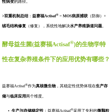
性病变
的路径。
®
>
双重机制总结
：
益赛福Actisaf
=
MOS
病原捕获
（防御）+
绒毛结构修复
（修复），系统性地解决
水产养殖肠道问题
。
®
酵母益生菌
(
益赛福
Actisaf
)
的生物学特
性在复杂养殖条件下的应用优势有哪些？
®
益赛福Actisaf
作为
真核微生物
，其稳定性优势体现在
生产存
储
与
临床应用
两个维度。
®
生产与存储稳定性
：益赛福Actisaf
采用了专利的
微颗粒