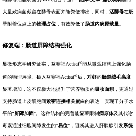
大量致病菌截留在酵母表面并随粪便排出，同时，
活酵母
在肠
壁附着位点上的
物理占位
，有效降低了
肠道内病原载量
。
修复端：肠道屏障结构强化
®
显微形态学研究证实，益赛福Actisaf
能从微观结构上强化肠
®
道的物理屏障。摄入益赛福Actisaf
后，
对虾
的
肠道绒毛高度
显著增加，这不仅极大地提升了营养物质的
吸收面积
，更通过
支持肠道上皮细胞间
紧密连接相关蛋白
的表达，实现了分子水
平的“
屏障加固
”。这种结构的完善能显著限制
病原体
及其代谢
毒素通过细胞间隙发生的“
易位
”，阻断其进入肝胰腺引发
系统