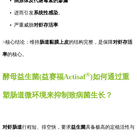
病原体及代谢毒素的渗漏
进而引发
系统性感染
。
严重威胁
对虾存活率
>核心结论：维持
肠道黏膜上皮
的结构完整，是保障
对虾存活
率
的核心。
®
酵母益生菌
(
益赛福
Actisaf
)
如何通过重
塑肠道微环境来抑制致病菌生长？
对虾肠道
行程短、排空快，要求
益生菌
具备极高的定植活性与