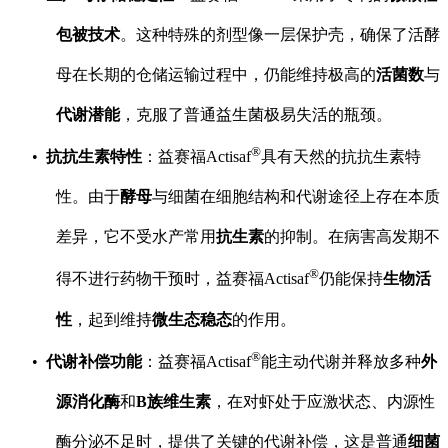
包被技术
。这种特殊的剂型像一层保护壳，确保了活酵
母在长期的仓储运输过程中，仍能维持极高的
活菌数
与
代谢潜能
，克服了普通益生菌极易失活的瓶颈。
®
抗抗生素特性
：益赛福Actisaf
具有天然的抗抗生素特
性。由于
酵母
与细菌在细胞结构和代谢途径上存在本质
差异，它不受水产常用
抗生素
的抑制。在病害高发期不
®
得不进行药物干预时，益赛福Actisaf
仍能保持
生物活
性
，起到维持
微生态稳态
的作用。
®
代谢补偿功能
：益赛福Actisaf
能主动代谢并释放多种
外
源消化酶
和
B族维生素
，在对虾处于应激状态、内源性
酶分泌不足时，提供了关键的代谢补偿，这是普通
细菌