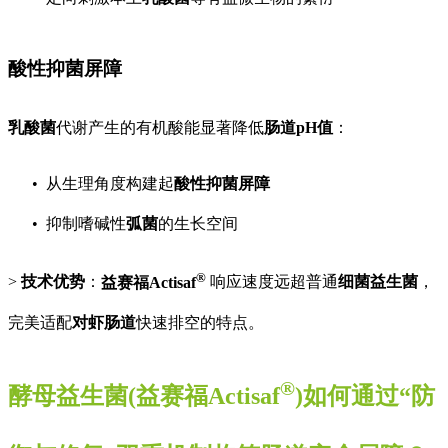
酸性抑菌屏障
乳酸菌
代谢产生的有机酸能显著降低
肠道pH值
：
从生理角度构建起
酸性抑菌屏障
抑制嗜碱性
弧菌
的生长空间
®
>
技术优势
：
益赛福Actisaf
响应速度远超普通
细菌益生菌
，
完美适配
对虾肠道
快速排空的特点。
®
酵母益生菌
(
益赛福
Actisaf
)如何通过“防