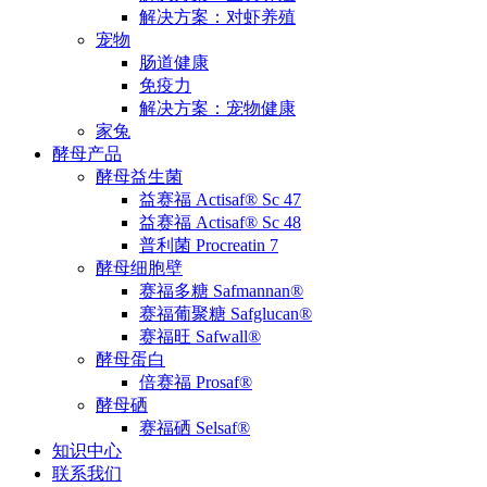
解决方案：对虾养殖
宠物
肠道健康
免疫力
解决方案：宠物健康
家兔
酵母产品
酵母益生菌
益赛福 Actisaf® Sc 47
益赛福 Actisaf® Sc 48
普利菌 Procreatin 7
酵母细胞壁
赛福多糖 Safmannan®
赛福葡聚糖 Safglucan®
赛福旺 Safwall®
酵母蛋白
倍赛福 Prosaf®
酵母硒
赛福硒 Selsaf®
知识中心
联系我们