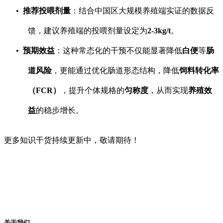
推荐投喂剂量
：结合中国区大规模养殖端实证的数据反
馈，建议养殖端的投喂剂量设定为
2-3kg/t
。
预期效益
：这种常态化的干预不仅能显著降低
白便
等
肠
道风险
，更能通过优化肠道形态结构，降低
饲料转化率
（FCR）
，提升个体规格的
匀称度
，从而实现
养殖效
益
的稳步增长。
更多知识干货持续更新中，敬请期待！
关于我们