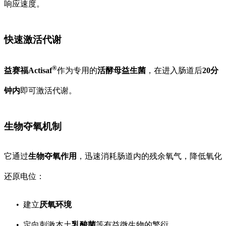
响应速度。
快速激活代谢
®
益赛福Actisaf
作为专用的
活酵母益生菌
，在进入肠道后
20分
钟内
即可激活代谢。
生物夺氧机制
它通过
生物夺氧作用
，迅速消耗肠道内的残余氧气，降低氧化
还原电位：
建立
厌氧环境
定向刺激本土
乳酸菌
等有益微生物的繁衍