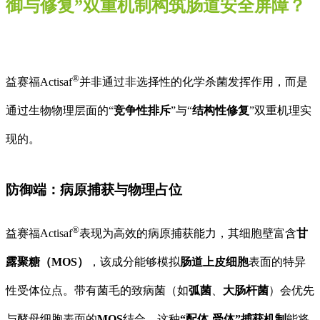
御与修复”双重机制构筑肠道安全屏障
？
®
益赛福Actisaf
并非通过非选择性的化学杀菌发挥作用，而是
通过生物物理层面的“
竞争性排斥
”与“
结构性修复
”双重机理实
现的。
防御端：病原捕获与物理占位
®
益赛福Actisaf
表现为高效的病原捕获能力，其细胞壁富含
甘
露聚糖（MOS）
，该成分能够模拟
肠道上皮细胞
表面的特异
性受体位点。带有菌毛的致病菌（如
弧菌
、
大肠杆菌
）会优先
与酵母细胞表面的
MOS
结合，这种
“配体-受体”捕获机制
能将