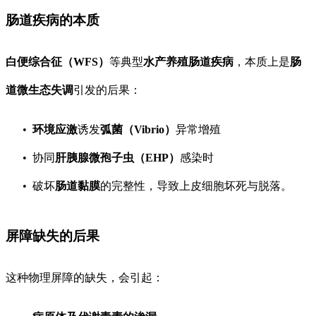
肠道疾病的本质
白便综合征（WFS）
等典型
水产养殖肠道疾病
，本质上是
肠
道微生态失调
引发的后果：
环境应激
诱发
弧菌（Vibrio）
异常增殖
协同
肝胰腺微孢子虫（EHP）
感染时
破坏
肠道黏膜
的完整性，导致上皮细胞坏死与脱落。
屏障缺失的后果
这种物理屏障的缺失，会引起：