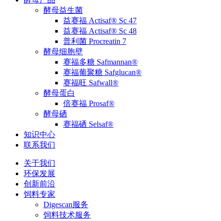
酵母益生菌
益赛福 Actisaf® Sc 47
益赛福 Actisaf® Sc 48
普利菌 Procreatin 7
酵母细胞壁
赛福多糖 Safmannan®
赛福葡聚糖 Safglucan®
赛福旺 Safwall®
酵母蛋白
倍赛福 Prosaf®
酵母硒
赛福硒 Selsaf®
知识中心
联系我们
关于我们
环保发展
创新前沿
饲料专家
Digescan服务
饲料技术服务