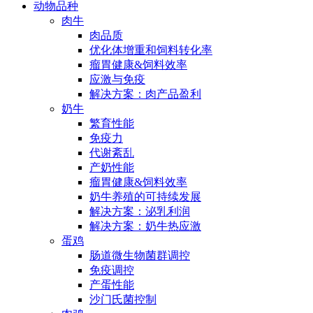
动物品种
肉牛
肉品质
优化体增重和饲料转化率
瘤胃健康&饲料效率
应激与免疫
解决方案：肉产品盈利
奶牛
繁育性能
免疫力
代谢紊乱
产奶性能
瘤胃健康&饲料效率
奶牛养殖的可持续发展
解决方案：泌乳利润
解决方案：奶牛热应激
蛋鸡
肠道微生物菌群调控
免疫调控
产蛋性能
沙门氏菌控制