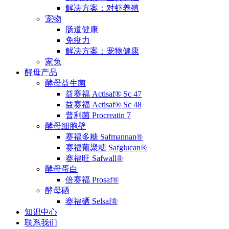
解决方案：对虾养殖
宠物
肠道健康
免疫力
解决方案：宠物健康
家兔
酵母产品
酵母益生菌
益赛福 Actisaf® Sc 47
益赛福 Actisaf® Sc 48
普利菌 Procreatin 7
酵母细胞壁
赛福多糖 Safmannan®
赛福葡聚糖 Safglucan®
赛福旺 Safwall®
酵母蛋白
倍赛福 Prosaf®
酵母硒
赛福硒 Selsaf®
知识中心
联系我们