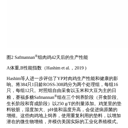
®
图2 Safmannan
组肉鸡42天后的生产性能
A体重,B性能指数（Hashim et al.，2019 )
Hashim等人进一步评估了YP对肉鸡生产性能和健康的影
响。将384只1日龄ROSS-308鸡分为两个处理组，每组16
只，每组12只。对照组自由采食以玉米和大豆为主的日
®
粮，赛福多糖Safmannan
组在三个饲养阶段（开食阶段、
生长阶段和育成阶段）以250 g/T的剂量添加。鸡笼里的垫
料较脏，湿度加大、pH值和温度升高，会促进病原菌的
增殖。这些肉鸡地上饲养，使用重复利用的垫料，以增加
潜在的微生物增殖，并模仿美国实际的工业化养殖模式。