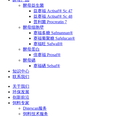
酵母益生菌
益赛福 Actisaf® Sc 47
益赛福 Actisaf® Sc 48
普利菌 Procreatin 7
酵母细胞壁
赛福多糖 Safmannan®
赛福葡聚糖 Safglucan®
赛福旺 Safwall®
酵母蛋白
倍赛福 Prosaf®
酵母硒
赛福硒 Selsaf®
知识中心
联系我们
关于我们
环保发展
创新前沿
饲料专家
Digescan服务
饲料技术服务