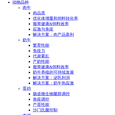
动物品种
肉牛
肉品质
优化体增重和饲料转化率
瘤胃健康&饲料效率
应激与免疫
解决方案：肉产品盈利
奶牛
繁育性能
免疫力
代谢紊乱
产奶性能
瘤胃健康&饲料效率
奶牛养殖的可持续发展
解决方案：泌乳利润
解决方案：奶牛热应激
蛋鸡
肠道微生物菌群调控
免疫调控
产蛋性能
沙门氏菌控制