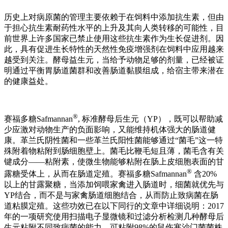
历史上对病原菌的管理主要依赖于在饲料中添加抗生素，但由
于担心抗生素耐药性水平的上升及其向人类转移的可能性，目
前世界上许多国家已禁止使用这些抗生素作为生长促进剂。因
此，具有促进生长特性的天然性免疫增强剂在饲料中应用越来
越受到关注。酵母益生元，当给予动物足够的剂量，已经被证
明通过平衡胃肠道菌群和改善肠道黏膜组成，给宿主带来潜在
的健康益处。
®
赛福多糖Safmannan
, 标准酵母后生元（YP），既可以帮助减
少应激对动物生产的负面影响，又能维持机体强大的肠道健
康。革兰氏阴性菌和一些革兰氏阳性菌能够通过“菌毛”这一特
殊附着物粘附到肠细胞壁上。菌毛比鞭毛短且薄，菌毛含有关
键成分——粘附素，使微生物能够粘附在肠上皮细胞表面的甘
®
露糖受体上，从而在肠道定殖。赛福多糖Safmannan
含20%
以上的甘露聚糖，当添加饲喂家禽进入肠道时，细菌就优先与
YP结合，而不是与家禽肠道细胞结合，从而防止致病菌在肠
道粘膜定殖。这些功效已在以下同行的文章中详细说明：2017
年的一项研究使用扫描电子显微镜和过滤分析检测几种酵母后
生元粘附不同致病菌的能力，可粘附98%的鼠伤寒沙门菌菌株