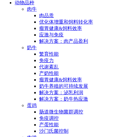
动物品种
肉牛
肉品质
优化体增重和饲料转化率
瘤胃健康&饲料效率
应激与免疫
解决方案：肉产品盈利
奶牛
繁育性能
免疫力
代谢紊乱
产奶性能
瘤胃健康&饲料效率
奶牛养殖的可持续发展
解决方案：泌乳利润
解决方案：奶牛热应激
蛋鸡
肠道微生物菌群调控
免疫调控
产蛋性能
沙门氏菌控制