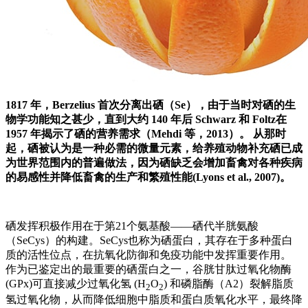
1817 年，Berzelius 首次分离出硒（Se），由于当时对硒的生
物学功能知之甚少，直到大约 140 年后 Schwarz 和 Foltz在
1957 年揭示了硒的营养需求（Mehdi 等，2013）。 从那时
起，硒被认为是一种必需的微量元素，给养殖动物补充硒已成
为世界范围内的普遍做法，因为硒缺乏会增加畜禽对各种疾病
的易感性并降低畜禽的生产和繁殖性能(Lyons et al., 2007)。
硒发挥积极作用在于第21个氨基酸——硒代半胱氨酸
（SeCys）的构建。SeCys也称为硒蛋白，其存在于多种蛋白
质的活性位点，在抗氧化防御和免疫功能中发挥重要作用。
作为已鉴定出的最重要的硒蛋白之一，谷胱甘肽过氧化物酶
(GPx)可直接减少过氧化氢 (H
O
) 和磷脂酶（A2）裂解脂质
2
2
氢过氧化物，从而降低细胞中脂质和蛋白质氧化水平，最终降