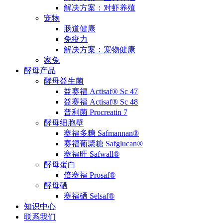
解决方案：对虾养殖
宠物
肠道健康
免疫力
解决方案：宠物健康
家兔
酵母产品
酵母益生菌
益赛福 Actisaf® Sc 47
益赛福 Actisaf® Sc 48
普利菌 Procreatin 7
酵母细胞壁
赛福多糖 Safmannan®
赛福葡聚糖 Safglucan®
赛福旺 Safwall®
酵母蛋白
倍赛福 Prosaf®
酵母硒
赛福硒 Selsaf®
知识中心
联系我们