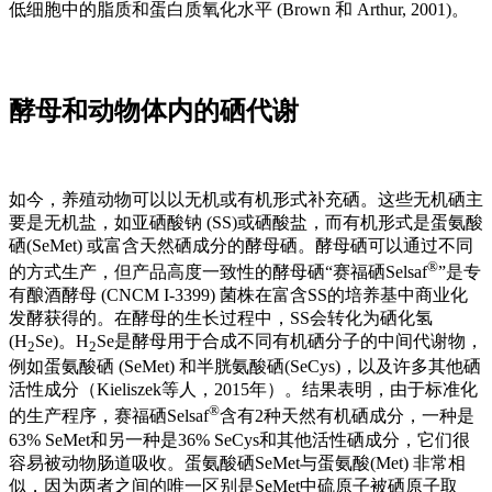
低细胞中的脂质和蛋白质氧化水平 (Brown 和 Arthur, 2001)。
酵母和动物体内的硒代谢
如今，养殖动物可以以无机或有机形式补充硒。这些无机硒主
要是无机盐，如亚硒酸钠 (SS)或硒酸盐，而有机形式是蛋氨酸
硒(SeMet) 或富含天然硒成分的酵母硒。酵母硒可以通过不同
®
的方式生产，但产品高度一致性的酵母硒“赛福硒Selsaf
”是专
有酿酒酵母 (CNCM I-3399) 菌株在富含SS的培养基中商业化
发酵获得的。在酵母的生长过程中，SS会转化为硒化氢
(H
Se)。H
Se是酵母用于合成不同有机硒分子的中间代谢物，
2
2
例如蛋氨酸硒 (SeMet) 和半胱氨酸硒(SeCys)，以及许多其他硒
活性成分（Kieliszek等人，2015年）。结果表明，由于标准化
®
的生产程序，赛福硒Selsaf
含有2种天然有机硒成分，一种是
63% SeMet和另一种是36% SeCys和其他活性硒成分，它们很
容易被动物肠道吸收。蛋氨酸硒SeMet与蛋氨酸(Met) 非常相
似，因为两者之间的唯一区别是SeMet中硫原子被硒原子取