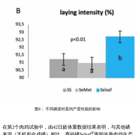
图6： 不同硒源对蛋鸡产蛋性能的影响
在第2个肉鸡试验中，由42日龄体重数据结果表明，与其他硒
®
来源（无机和合成硒）相比，赛福硒Selsaf
更能改善肉鸡生产