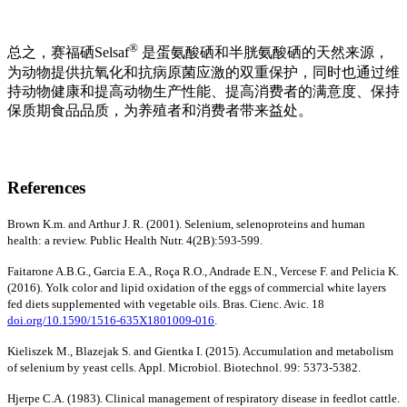
®
总之，赛福硒Selsaf
是蛋氨酸硒和半胱氨酸硒的天然来源，
为动物提供抗氧化和抗病原菌应激的双重保护，同时也通过维
持动物健康和提高动物生产性能、提高消费者的满意度、保持
保质期食品品质，为养殖者和消费者带来益处。
References
Brown K.m. and Arthur J. R. (2001). Selenium, selenoproteins and human
health: a review. Public Health Nutr. 4(2B):593-599.
Faitarone A.B.G., Garcia E.A., Roça R.O., Andrade E.N., Vercese F. and Pelicia K.
(2016). Yolk color and lipid oxidation of the eggs of commercial white layers
fed diets supplemented with vegetable oils. Bras. Cienc. Avic. 18
doi.org/10.1590/1516-635X1801009-016
.
Kieliszek M., Blazejak S. and Gientka I. (2015). Accumulation and metabolism
of selenium by yeast cells. Appl. Microbiol. Biotechnol. 99: 5373-5382.
Hjerpe C.A. (1983). Clinical management of respiratory disease in feedlot cattle.