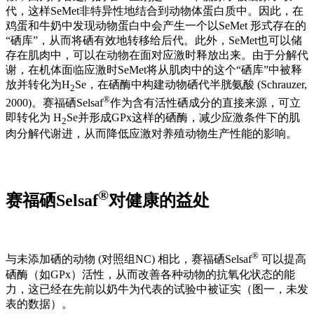
代，这样SeMet非特异性地结合到动物体蛋白质中。因此，在
鸡蛋和牛奶中发现动物蛋白中会产生一个以SeMet 形式存在的
“硒库”，从而将硒有效地转移给后代。此外，SeMet也可以储
存在肌肉中，可以在动物在面对应激时释放出来。由于分解代
谢，在机体面临应激时SeMet将从肌肉中的这个“硒库”中被释
放并转化为H
Se，在硒酶中构建动物硒代半胱氨酸 (Schrauzer,
2
®
2000)。赛福硒Selsaf
作为含有活性硒成分的直接来源，可立
即转化为 H
Se并形成GPx这样的硒酶，减少应激条件下的肌
2
肉分解代谢进，从而降低应激对养殖动物生产性能的影响。
®
赛福硒
Selsaf
对健康的益处
®
与未添加硒的动物 (对照组NC) 相比，赛福硒Selsaf
可以提高
硒酶（如GPx）活性，从而改善各种动物的抗氧化状态的能
力，这已经在先前以奶牛为代表的试验中被证实（图一，未发
表的数据）。