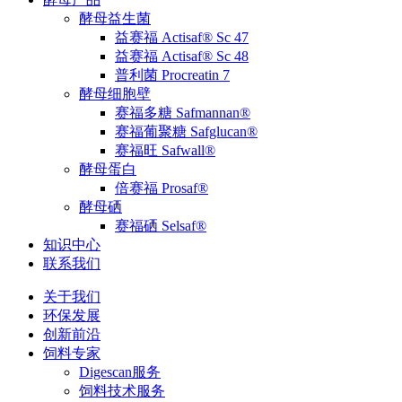
酵母益生菌
益赛福 Actisaf® Sc 47
益赛福 Actisaf® Sc 48
普利菌 Procreatin 7
酵母细胞壁
赛福多糖 Safmannan®
赛福葡聚糖 Safglucan®
赛福旺 Safwall®
酵母蛋白
倍赛福 Prosaf®
酵母硒
赛福硒 Selsaf®
知识中心
联系我们
关于我们
环保发展
创新前沿
饲料专家
Digescan服务
饲料技术服务