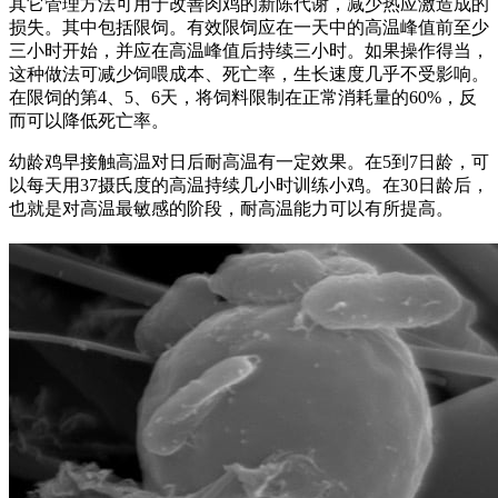
其它管理方法可用于改善肉鸡的新陈代谢，减少热应激造成的
损失。其中包括限饲。有效限饲应在一天中的高温峰值前至少
三小时开始，并应在高温峰值后持续三小时。如果操作得当，
这种做法可减少饲喂成本、死亡率，生长速度几乎不受影响。
在限饲的第4、5、6天，将饲料限制在正常消耗量的60%，反
而可以降低死亡率。
幼龄鸡早接触高温对日后耐高温有一定效果。在5到7日龄，可
以每天用37摄氏度的高温持续几小时训练小鸡。在30日龄后，
也就是对高温最敏感的阶段，耐高温能力可以有所提高。