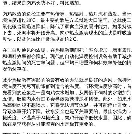
能，结果是肉鸡长势不好，料比增加。
肉鸡散热的途径主要有热传导，热辐射，热对流和蒸发。当环
境温度超过28℃，最主要的散热方式就是大口喘气。这就使二
氧化碳含量迅速降低，降低了家禽血液的缓冲能力。如果持续
下去，死淘率将开始升高。肉鸡热应激表现出的症状是呼吸速
度快，以及体温比正常温度高约2℃。
在非自动通风的农场，在热应激期间死亡率会增加，增重表现
和饲料效率都会降低。现代的自动化温度控制设备有助于减少
热应激期间的死亡率问题，但平均日增重和饲料效率降低的情
况仍然存在。
减少热应激有害影响的最有效的办法就是良好的通风，保持环
境温度不变尽可能降低到适合的温度。当环境温度较高时，首
先看到的迹象之一是肉鸡饮水增加，从两倍于饲料的水增加到
五倍。肠道内水分过多会导致频繁排尿和稀便。此外，如果水
温高到肉鸡不想喝水，它将无法调节体温，并可能停止进食，
导致体重开始下降。饮水安全也是至关重要的。最佳水温为12
摄氏度。水温高于24摄氏度，肉鸡开始降低饮水量。因此，确
保在夏季获得尽可能凉爽的水是极其重要的。