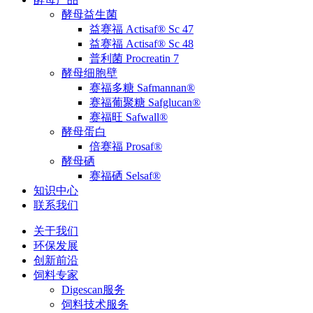
酵母益生菌
益赛福 Actisaf® Sc 47
益赛福 Actisaf® Sc 48
普利菌 Procreatin 7
酵母细胞壁
赛福多糖 Safmannan®
赛福葡聚糖 Safglucan®
赛福旺 Safwall®
酵母蛋白
倍赛福 Prosaf®
酵母硒
赛福硒 Selsaf®
知识中心
联系我们
关于我们
环保发展
创新前沿
饲料专家
Digescan服务
饲料技术服务