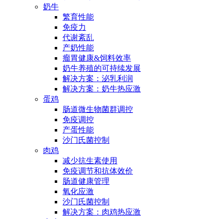
奶牛
繁育性能
免疫力
代谢紊乱
产奶性能
瘤胃健康&饲料效率
奶牛养殖的可持续发展
解决方案：泌乳利润
解决方案：奶牛热应激
蛋鸡
肠道微生物菌群调控
免疫调控
产蛋性能
沙门氏菌控制
肉鸡
减少抗生素使用
免疫调节和抗体效价
肠道健康管理
氧化应激
沙门氏菌控制
解决方案：肉鸡热应激