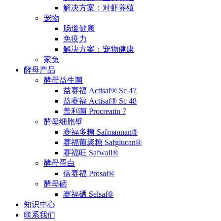
解决方案：对虾养殖
宠物
肠道健康
免疫力
解决方案：宠物健康
家兔
酵母产品
酵母益生菌
益赛福 Actisaf® Sc 47
益赛福 Actisaf® Sc 48
普利菌 Procreatin 7
酵母细胞壁
赛福多糖 Safmannan®
赛福葡聚糖 Safglucan®
赛福旺 Safwall®
酵母蛋白
倍赛福 Prosaf®
酵母硒
赛福硒 Selsaf®
知识中心
联系我们