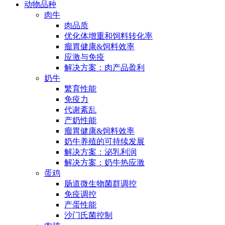
动物品种
肉牛
肉品质
优化体增重和饲料转化率
瘤胃健康&饲料效率
应激与免疫
解决方案：肉产品盈利
奶牛
繁育性能
免疫力
代谢紊乱
产奶性能
瘤胃健康&饲料效率
奶牛养殖的可持续发展
解决方案：泌乳利润
解决方案：奶牛热应激
蛋鸡
肠道微生物菌群调控
免疫调控
产蛋性能
沙门氏菌控制