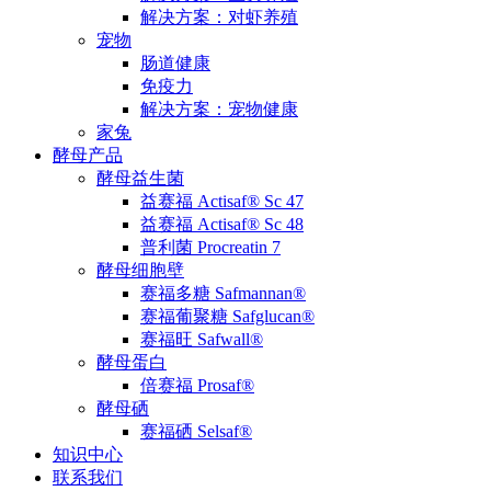
解决方案：对虾养殖
宠物
肠道健康
免疫力
解决方案：宠物健康
家兔
酵母产品
酵母益生菌
益赛福 Actisaf® Sc 47
益赛福 Actisaf® Sc 48
普利菌 Procreatin 7
酵母细胞壁
赛福多糖 Safmannan®
赛福葡聚糖 Safglucan®
赛福旺 Safwall®
酵母蛋白
倍赛福 Prosaf®
酵母硒
赛福硒 Selsaf®
知识中心
联系我们