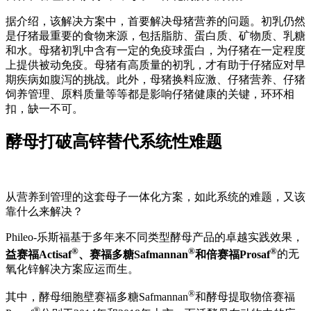
据介绍，该解决方案中，首要解决母猪营养的问题。初乳仍然
是仔猪最重要的食物来源，包括脂肪、蛋白质、矿物质、乳糖
和水。母猪初乳中含有一定的免疫球蛋白，为仔猪在一定程度
上提供被动免疫。母猪有高质量的初乳，才有助于仔猪应对早
期疾病如腹泻的挑战。此外，母猪换料应激、仔猪营养、仔猪
饲养管理、原料质量等等都是影响仔猪健康的关键，环环相
扣，缺一不可。
酵母打破高锌替代系统性难题
从营养到管理的这套母子一体化方案，如此系统的难题，又该
靠什么来解决？
Phileo-乐斯福基于多年来不同类型酵母产品的卓越实践效果，
®
®
®
益赛福Actisaf
、赛福多糖Safmannan
和倍赛福Prosaf
的无
氧化锌解决方案应运而生。
®
其中，酵母细胞壁赛福多糖Safmannan
和酵母提取物倍赛福
®