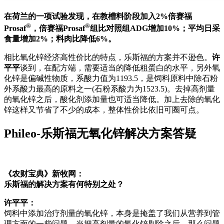
在荷兰的一项试验发现，在教槽料阶段加入2%倍赛福
®
®
Prosaf
，倍赛福Prosaf
组比对照组ADG增加10%；平均日采
食量增加2%；料肉比降低6%。
相比氧化锌经济高性价比的特点，乐斯福的方案并不逊色。
许
平平
谈到，在配方端，需要适当的降低粗蛋白的水平，另外氧
化锌是偏碱性物质，系酸力值为1193.5，是饲料原料中除石粉
外系酸力最高的原料之一(石粉系酸力为1523.5)。去掉高剂量
的氧化锌之后，酸化剂添加量也可适当降低。加上去除的氧化
锌这样又节省了不少的成本，整体性价比依旧可圈可点。
Phileo-乐斯福无氧化锌解决方案答疑
《农财宝典》新牧网：
乐斯福的解决方案有何特别之处？
许平平：
饲料中添加治疗剂量的氧化锌，本身是掩盖了我们从营养到管
理方面的一些问题，当把高剂量的氧化锌剔除之后，那么问题