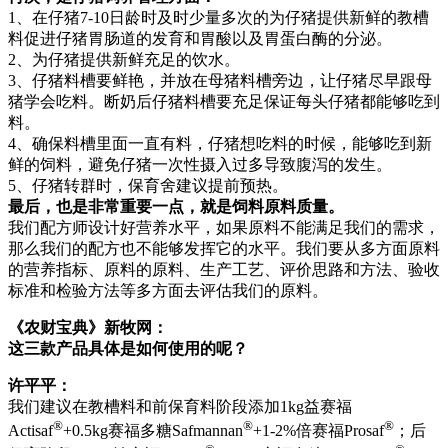
1、在仔猪7-10日龄时及时少量多次的为仔猪提供新鲜的教槽
料促进仔猪胃肠道的发育和胃酸以及胃蛋白酶的分泌。
2、为仔猪提供新鲜充足的饮水。
3、仔猪料槽要鲜艳，并放在母猪料槽旁边，让仔猪尽早跟母
猪学会吃料。断奶后仔猪料槽要充足保证每头仔猪都能够吃到
料。
4、确保料槽里面一直有料，仔猪想吃料的时候，能够吃到新
鲜的饲料，避免仔猪一次性摄入过多导致腹泻的发生。
5、仔猪转群时，保育舍建议提前预热。
最后，也是非常重要一点，就是饲料原料质量。
我们配方师设计好营养水平，如果原料不能满足我们的需求，
那么我们的配方也不能够发挥它的水平。我们要从多方面原料
的营养指标、原料的原料、生产工艺、评价思路和方法、验收
标准和检验方法等多方面去评估我们的原料。
《农财宝典》新牧网：
这三款产品具体是如何使用的呢？
许平平：
我们建议在教槽料和前保育料阶段添加1kg益赛福
®
®
®
Actisaf
+0.5kg赛福多糖Safmannan
+1-2%倍赛福Prosaf
；后