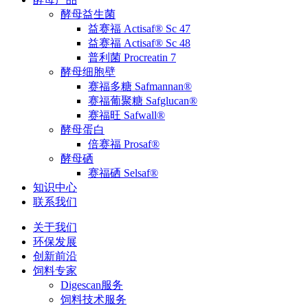
酵母益生菌
益赛福 Actisaf® Sc 47
益赛福 Actisaf® Sc 48
普利菌 Procreatin 7
酵母细胞壁
赛福多糖 Safmannan®
赛福葡聚糖 Safglucan®
赛福旺 Safwall®
酵母蛋白
倍赛福 Prosaf®
酵母硒
赛福硒 Selsaf®
知识中心
联系我们
关于我们
环保发展
创新前沿
饲料专家
Digescan服务
饲料技术服务