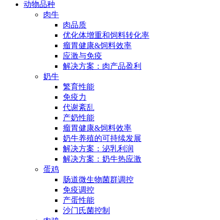
动物品种
肉牛
肉品质
优化体增重和饲料转化率
瘤胃健康&饲料效率
应激与免疫
解决方案：肉产品盈利
奶牛
繁育性能
免疫力
代谢紊乱
产奶性能
瘤胃健康&饲料效率
奶牛养殖的可持续发展
解决方案：泌乳利润
解决方案：奶牛热应激
蛋鸡
肠道微生物菌群调控
免疫调控
产蛋性能
沙门氏菌控制