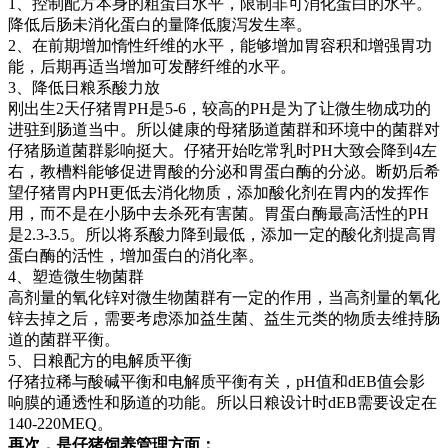
1、控制配方本身的粗蛋白水平，限制非可消化蛋白的水平。
降低后肠未消化蛋白的量降低腹泻发生率。
2、在前期增加惰性纤维的水平，能够增加胃容积和增强胃功
能，后期再适当增加可发酵纤维的水平。
3、降低日粮系酸力放
刚出生2天仔猪胃PH是5-6，较高的PH是为了让微生物成功的
进驻到肠道当中。所以健康的母猪肠道菌群和环境中的菌群对
仔猪肠道菌群影响挺大。仔猪开始吃常乳时PH大致会降到4左
右，教槽料能够促进胃酸的分泌和胃蛋白酶的分泌。断奶后希
望仔猪胃内PH更低去消化物质，添加酸化剂在胃内的发挥作
用，而不是在小肠中去杀死有害菌。胃蛋白酶最高活性的PH
是2.3-3.5。所以将系酸力降到最低，添加一定的酸化剂提高胃
蛋白酶的活性，增加蛋白的消化率。
4、塑造微生物菌群
高剂量的氧化锌对微生物菌群有一定的作用，当高剂量的氧化
锌去掉之后，需要考虑添加益生菌、益生元类的物质去维持肠
道的菌群平衡。
5、日粮配方的电解质平衡
仔猪拉稀与酸碱平衡和电解质平衡有关，pH值和dEB值会影
响膜的通透性和肠道的功能。所以日粮设计时dEB需要设定在
140-220MEQ。
再次，是仔猪饲养管理方面：