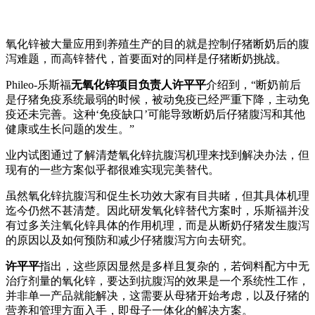
氧化锌被大量应用到养殖生产的目的就是控制仔猪断奶后的腹
泻难题，而高锌替代，首要面对的同样是仔猪断奶挑战。
Phileo-乐斯福
无氧化锌项目负责人许平平
介绍到，“断奶前后
是仔猪免疫系统最弱的时候，被动免疫已经严重下降，主动免
疫还未完善。这种‘免疫缺口’可能导致断奶后仔猪腹泻和其他
健康或生长问题的发生。”
业内试图通过了解清楚氧化锌抗腹泻机理来找到解决办法，但
现有的一些方案似乎都很难实现完美替代。
虽然氧化锌抗腹泻和促生长功效大家有目共睹，但其具体机理
迄今仍然不甚清楚。因此研发氧化锌替代方案时，乐斯福并没
有过多关注氧化锌具体的作用机理，而是从断奶仔猪发生腹泻
的原因以及如何预防和减少仔猪腹泻方向去研究。
许平平
指出，这些原因显然是多样且复杂的，若饲料配方中无
治疗剂量的氧化锌，要达到抗腹泻的效果是一个系统性工作，
并非单一产品就能解决，这需要从母猪开始考虑，以及仔猪的
营养和管理方面入手，即母子一体化的解决方案。