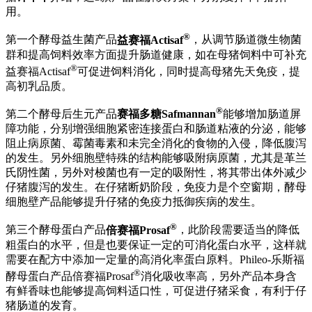
用。
®
第一个酵母益生菌产品
益赛福Actisaf
，从调节肠道微生物菌
群和提高饲料效率方面提升肠道健康，如在母猪饲料中可补充
®
益赛福Actisaf
可促进饲料消化，同时提高母猪先天免疫，提
高初乳品质。
®
第二个酵母后生元产品
赛福多糖Safmannan
能够增加肠道屏
障功能，分别增强细胞紧密连接蛋白和肠道粘液的分泌，能够
阻止病原菌、霉菌毒素和未完全消化的食物的入侵，降低腹泻
的发生。另外细胞壁特殊的结构能够吸附病原菌，尤其是革兰
氏阴性菌，另外对梭菌也有一定的吸附性，将其带出体外减少
仔猪腹泻的发生。在仔猪断奶阶段，免疫力是个空窗期，酵母
细胞壁产品能够提升仔猪的免疫力抵御疾病的发生。
®
第三个酵母蛋白产品
倍赛福Prosaf
，此阶段需要适当的降低
粗蛋白的水平，但是也要保证一定的可消化蛋白水平，这样就
需要在配方中添加一定量的高消化率蛋白原料。Phileo-乐斯福
®
酵母蛋白产品倍赛福Prosaf
消化吸收率高，另外产品本身含
有鲜香味也能够提高饲料适口性，可促进仔猪采食，有利于仔
猪肠道的发育。