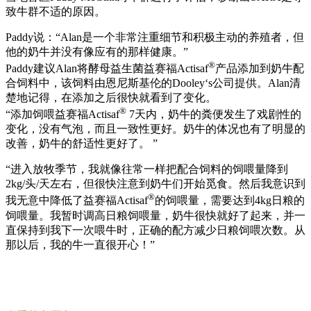
致牛群不适的原因。
Paddy说：“Alan是一个非常注重细节和积极主动的养殖者，但
他的奶牛并没有像应有的那样健康。”
®
Paddy建议Alan将酵母益生菌益赛福Actisaf
产品添加到奶牛配
合饲料中，该饲料由恩尼斯基伦的Dooley‘s公司提供。Alan清
楚地记得，在添加之后很快就看到了变化。
®
“添加饲喂益赛福Actisaf
7天内，奶牛的粪便发生了戏剧性的
变化，没有气泡，而且一致性更好。奶牛的体况也有了明显的
改善，奶牛的舒适性更好了。 ”
“进入放牧季节，我就像往常一样把配合饲料的饲喂量降到
2kg/头/天左右，但很快注意到奶牛们开始觅食。然后我意识到
®
我无意中降低了益赛福Actisaf
的饲喂量，需要达到4kg日粮的
饲喂量。我暂时调高日粮饲喂量，奶牛很快就好了起来，并一
直保持到我下一次喂牛时，正确的配方减少日粮饲喂次数。从
那以后，我的牛一直很开心！”