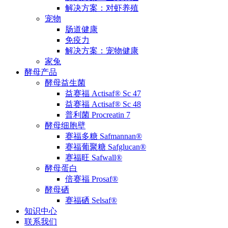
解决方案：对虾养殖
宠物
肠道健康
免疫力
解决方案：宠物健康
家兔
酵母产品
酵母益生菌
益赛福 Actisaf® Sc 47
益赛福 Actisaf® Sc 48
普利菌 Procreatin 7
酵母细胞壁
赛福多糖 Safmannan®
赛福葡聚糖 Safglucan®
赛福旺 Safwall®
酵母蛋白
倍赛福 Prosaf®
酵母硒
赛福硒 Selsaf®
知识中心
联系我们