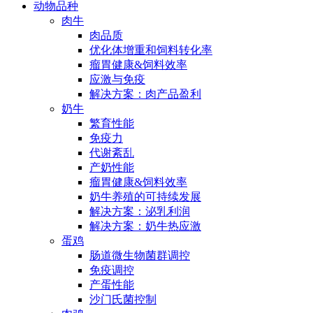
动物品种
肉牛
肉品质
优化体增重和饲料转化率
瘤胃健康&饲料效率
应激与免疫
解决方案：肉产品盈利
奶牛
繁育性能
免疫力
代谢紊乱
产奶性能
瘤胃健康&饲料效率
奶牛养殖的可持续发展
解决方案：泌乳利润
解决方案：奶牛热应激
蛋鸡
肠道微生物菌群调控
免疫调控
产蛋性能
沙门氏菌控制