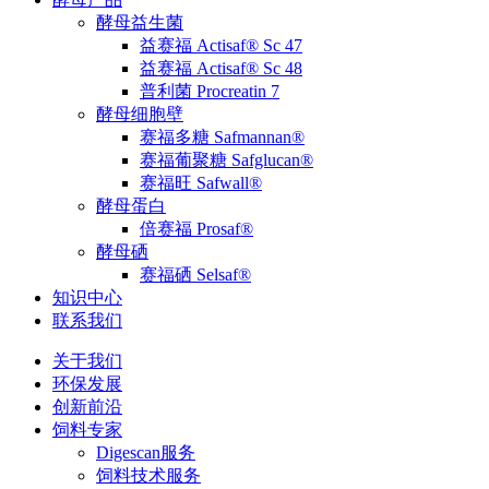
酵母益生菌
益赛福 Actisaf® Sc 47
益赛福 Actisaf® Sc 48
普利菌 Procreatin 7
酵母细胞壁
赛福多糖 Safmannan®
赛福葡聚糖 Safglucan®
赛福旺 Safwall®
酵母蛋白
倍赛福 Prosaf®
酵母硒
赛福硒 Selsaf®
知识中心
联系我们
关于我们
环保发展
创新前沿
饲料专家
Digescan服务
饲料技术服务