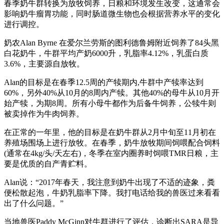
春季奶牛群转换为放牧饲养，日粮和环境发生改变，这通常会
影响奶牛瘤胃功能，同时肠道微生物也会根据营养水平的变化
进行调控。
奶农Alan Byrne 在爱尔兰劳斯的图利德鲁姆附近饲养了84头黑
白花奶牛，牛群平均产奶6000升，乳脂率4.12%，乳蛋白质
3.6%，主要源自放牧。
Alan的目标是在春季12.5周的产犊期内,牛群中产犊率达到
60%，另外40%从10月的8周内产犊。其他40%的母牛从10月开
始产犊，为期8周。所有小母牛都作为后备牛饲养，公犊牛则
被卖掉作为牛肉饲养。
在正常的一年里，他的目标是在奶牛群从2月中旬至11月初在
养殖场围场上进行放牧。在春季，奶牛放牧期间饲喂配合饲料
(通常在4kg/头/天左右)，冬季在室内圈养时饲喂TMR日粮，主
要是优质的自产青贮料。
Alan说：“2017年春天，我注意到奶牛出现了不适的迹象，粪
便松散起泡，牛奶乳脂率下降。我打电话给我的兽医过来看看
出了什么问题。”
当地兽医Paddy McGinn对牛群进行了评估，诊断出SARA是导