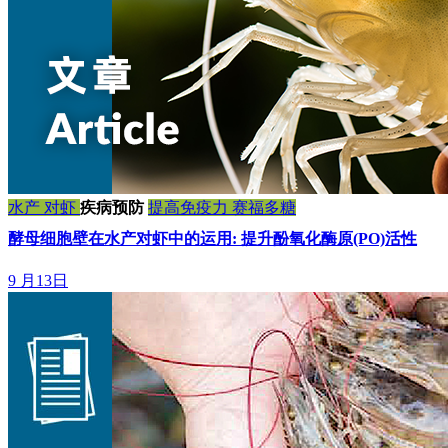
水产
对虾
疾病预防
提高免疫力
赛福多糖
酵母细胞壁在水产对虾中的运用: 提升酚氧化酶原(PO)活性
9 月13日