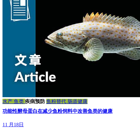
水产
鱼类
疾病预防
鱼粉替代
肠道健康
功能性酵母蛋白在减少鱼粉饲料中改善鱼类的健康
11 月18日