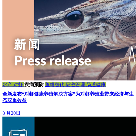
水产
对虾
疾病预防
鱼粉替代
应激管理
肠道健康
全新发布“对虾健康养殖解决方案”为对虾养殖业带来经济与生
态双重效益
8 月20日