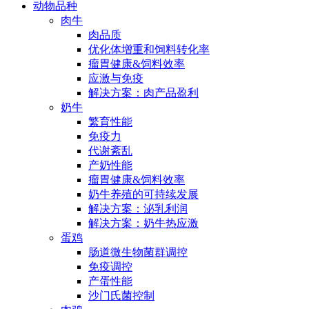
动物品种
肉牛
肉品质
优化体增重和饲料转化率
瘤胃健康&饲料效率
应激与免疫
解决方案：肉产品盈利
奶牛
繁育性能
免疫力
代谢紊乱
产奶性能
瘤胃健康&饲料效率
奶牛养殖的可持续发展
解决方案：泌乳利润
解决方案：奶牛热应激
蛋鸡
肠道微生物菌群调控
免疫调控
产蛋性能
沙门氏菌控制