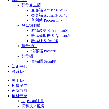
酵母益生菌
益赛福 Actisaf® Sc 47
益赛福 Actisaf® Sc 48
普利菌 Procreatin 7
酵母细胞壁
赛福多糖 Safmannan®
赛福葡聚糖 Safglucan®
赛福旺 Safwall®
酵母蛋白
倍赛福 Prosaf®
酵母硒
赛福硒 Selsaf®
知识中心
联系我们
关于我们
环保发展
创新前沿
饲料专家
Digescan服务
饲料技术服务