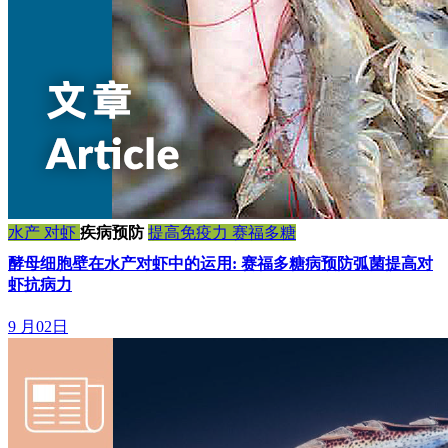
水产
对虾
疾病预防
提高免疫力
赛福多糖
酵母细胞壁在水产对虾中的运用: 赛福多糖病预防弧菌提高对
虾抗病力
9 月02日