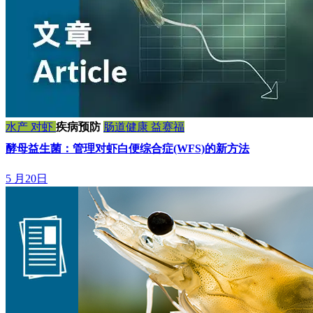
水产
对虾
疾病预防
肠道健康
益赛福
酵母益生菌：管理对虾白便综合症(WFS)的新方法
5 月20日