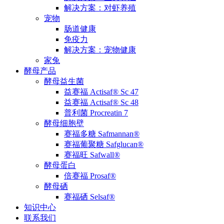
解决方案：对虾养殖
宠物
肠道健康
免疫力
解决方案：宠物健康
家兔
酵母产品
酵母益生菌
益赛福 Actisaf® Sc 47
益赛福 Actisaf® Sc 48
普利菌 Procreatin 7
酵母细胞壁
赛福多糖 Safmannan®
赛福葡聚糖 Safglucan®
赛福旺 Safwall®
酵母蛋白
倍赛福 Prosaf®
酵母硒
赛福硒 Selsaf®
知识中心
联系我们