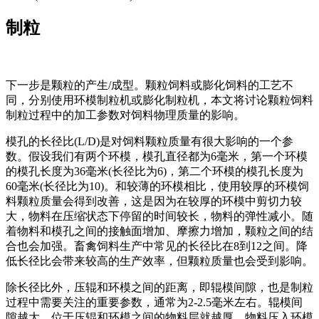
制粒
下一步是颗粒的产生/成型。颗粒饲料或膨化饲料的工艺不
同，分别使用环模制粒机或膨化制粒机，本文将讨论颗粒饲料
制粒过程中的加工参数对饲料物理质量的影响。
模孔的长径比(L/D)是对饲料颗粒质量有很大影响的一个参
数。假设我们有两个环模，模孔直径都为6毫米，第一个环模
的模孔长度为36毫米(长径比为6)，第二个环模的模孔长度为
60毫米(长径比为10)。和较薄的环模相比，使用较厚的环模饲
料颗粒质量会得到改善，这是因为在较厚的环模中剪切力较
大，物料在压缩状态下停留的时间较长，物料的弹性减小。随
着物料和模孔之间的接触面增加、摩擦力增加，颗粒之间的结
合也会加强。畜禽饲料生产中常见的长径比在8到12之间。降
低长径比会带来较高的生产效率，但颗粒质量也会受到影响。
除长径比外，压辊和环模之间的距离，即辊模间隙，也是制粒
过程中需要关注的重要参数，通常为2-2.5毫米左右。辊模间
隙越大，位于压辊和环模之间的物料层就越厚，物料压入环模