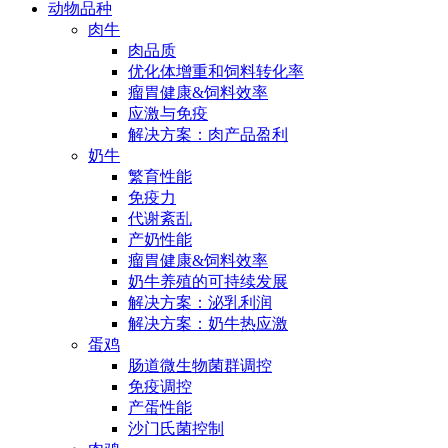
动物品种
肉牛
肉品质
优化体增重和饲料转化率
瘤胃健康&饲料效率
应激与免疫
解决方案：肉产品盈利
奶牛
繁育性能
免疫力
代谢紊乱
产奶性能
瘤胃健康&饲料效率
奶牛养殖的可持续发展
解决方案：泌乳利润
解决方案：奶牛热应激
蛋鸡
肠道微生物菌群调控
免疫调控
产蛋性能
沙门氏菌控制