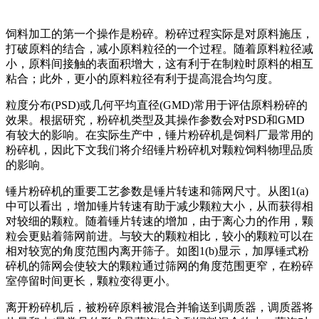
饲料加工的第一个操作是粉碎。粉碎过程实际是对原料施压，
打破原料的结合，减小原料粒径的一个过程。随着原料粒径减
小，原料间接触的表面积增大，这有利于在制粒时原料的相互
粘合；此外，更小的原料粒径有利于提高混合均匀度。
粒度分布(PSD)或几何平均直径(GMD)常用于评估原料粉碎的
效果。根据研究，粉碎机类型及其操作参数会对PSD和GMD
有较大的影响。在实际生产中，锤片粉碎机是饲料厂最常用的
粉碎机，因此下文我们将介绍锤片粉碎机对颗粒饲料物理品质
的影响。
锤片粉碎机的重要工艺参数是锤片转速和筛网尺寸。从图1(a)
中可以看出，增加锤片转速有助于减少颗粒大小，从而获得相
对较细的颗粒。随着锤片转速的增加，由于离心力的作用，颗
粒会更贴着筛网前进。与较大的颗粒相比，较小的颗粒可以在
相对较宽的角度范围内离开筛子。如图1(b)显示，加厚锤式粉
碎机的筛网会使较大的颗粒通过筛网的角度范围更窄，在粉碎
室停留时间更长，颗粒变得更小。
离开粉碎机后，被粉碎原料被混合并输送到调质器，调质器将