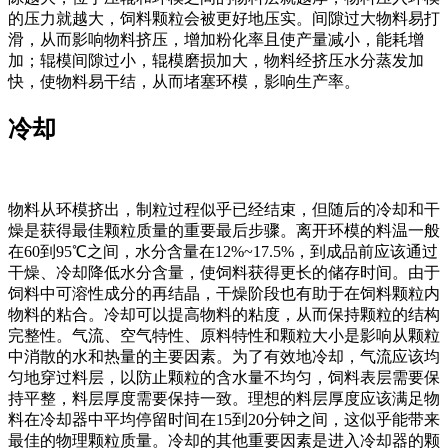
的压力就越大，饲料颗粒会被更好地压实。间隙过大物料易打
滑，从而影响物料挤压，增加粉化率且使产量减小，能耗增
加；辊模间隙过小，辊模磨损加大，物料经挤压水分蒸发加
快，使物料易干结，从而堵塞环模，影响生产率。
冷却
物料从环模挤出，制粒过程似乎已经结束，但随后的冷却和干
燥是获得最佳颗粒质量的重要最后步骤。离开环模的料温一般
在60到95℃之间，水分含量在12%~17.5%，到成品前应该通过
干燥、冷却降低水分含量，使饲料获得更长的储存时间。由于
饲料中可溶性成分的再结晶，干燥阶段也有助于在饲料颗粒内
物料的粘合。冷却可以提高物料的粘度，从而保持颗粒的结构
完整性。气流、空气特性、原料特性和颗粒大小是影响从颗粒
中消散的水和热量的主要因素。为了有效地冷却，气流应该均
匀地穿过料层，以防止颗粒的含水量不均匀，饲料表层需要保
持平整，料层厚度需要保持一致。理想的料层厚度应该满足物
料在冷却器中平均停留时间在15到20分钟之间，这似乎能带来
最佳的物理颗粒质量。冷却的其他重要因素是进入冷却器的颗