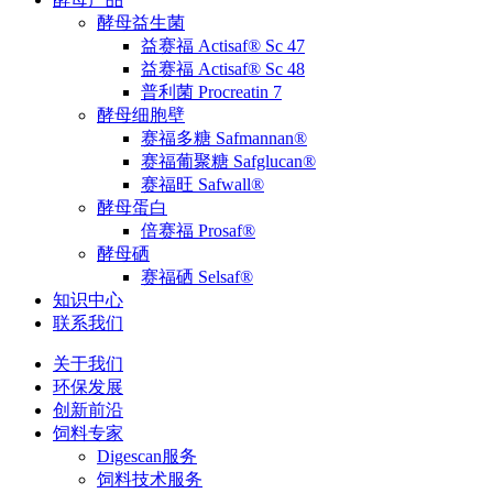
酵母益生菌
益赛福 Actisaf® Sc 47
益赛福 Actisaf® Sc 48
普利菌 Procreatin 7
酵母细胞壁
赛福多糖 Safmannan®
赛福葡聚糖 Safglucan®
赛福旺 Safwall®
酵母蛋白
倍赛福 Prosaf®
酵母硒
赛福硒 Selsaf®
知识中心
联系我们
关于我们
环保发展
创新前沿
饲料专家
Digescan服务
饲料技术服务