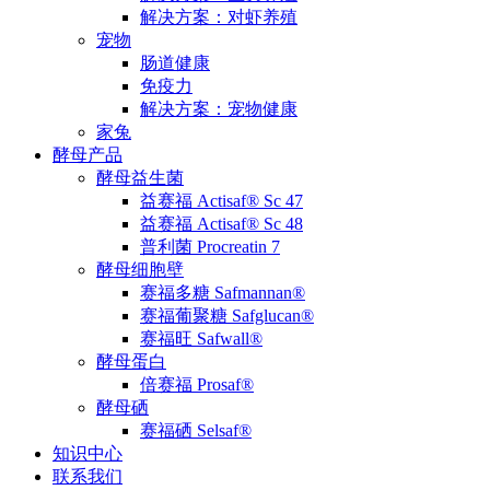
解决方案：对虾养殖
宠物
肠道健康
免疫力
解决方案：宠物健康
家兔
酵母产品
酵母益生菌
益赛福 Actisaf® Sc 47
益赛福 Actisaf® Sc 48
普利菌 Procreatin 7
酵母细胞壁
赛福多糖 Safmannan®
赛福葡聚糖 Safglucan®
赛福旺 Safwall®
酵母蛋白
倍赛福 Prosaf®
酵母硒
赛福硒 Selsaf®
知识中心
联系我们