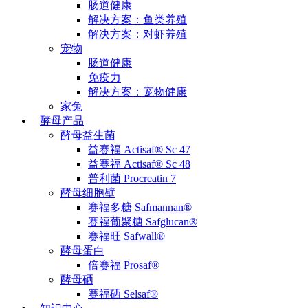
肠道健康
解决方案：鱼类养殖
解决方案：对虾养殖
宠物
肠道健康
免疫力
解决方案：宠物健康
家兔
酵母产品
酵母益生菌
益赛福 Actisaf® Sc 47
益赛福 Actisaf® Sc 48
普利菌 Procreatin 7
酵母细胞壁
赛福多糖 Safmannan®
赛福葡聚糖 Safglucan®
赛福旺 Safwall®
酵母蛋白
倍赛福 Prosaf®
酵母硒
赛福硒 Selsaf®