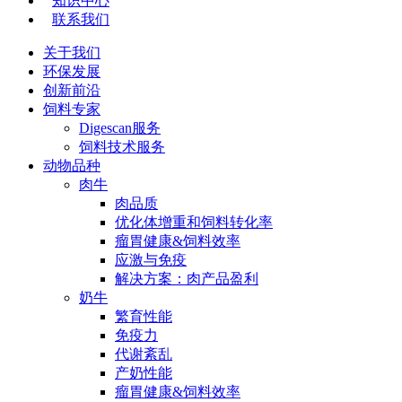
知识中心
联系我们
关于我们
环保发展
创新前沿
饲料专家
Digescan服务
饲料技术服务
动物品种
肉牛
肉品质
优化体增重和饲料转化率
瘤胃健康&饲料效率
应激与免疫
解决方案：肉产品盈利
奶牛
繁育性能
免疫力
代谢紊乱
产奶性能
瘤胃健康&饲料效率