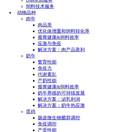
Digescan服务
饲料技术服务
动物品种
肉牛
肉品质
优化体增重和饲料转化率
瘤胃健康&饲料效率
应激与免疫
解决方案：肉产品盈利
奶牛
繁育性能
免疫力
代谢紊乱
产奶性能
瘤胃健康&饲料效率
奶牛养殖的可持续发展
解决方案：泌乳利润
解决方案：奶牛热应激
蛋鸡
肠道微生物菌群调控
免疫调控
产蛋性能