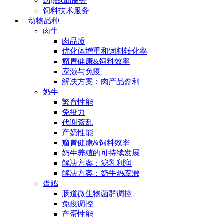
Digescan服务
饲料技术服务
动物品种
肉牛
肉品质
优化体增重和饲料转化率
瘤胃健康&饲料效率
应激与免疫
解决方案：肉产品盈利
奶牛
繁育性能
免疫力
代谢紊乱
产奶性能
瘤胃健康&饲料效率
奶牛养殖的可持续发展
解决方案：泌乳利润
解决方案：奶牛热应激
蛋鸡
肠道微生物菌群调控
免疫调控
产蛋性能