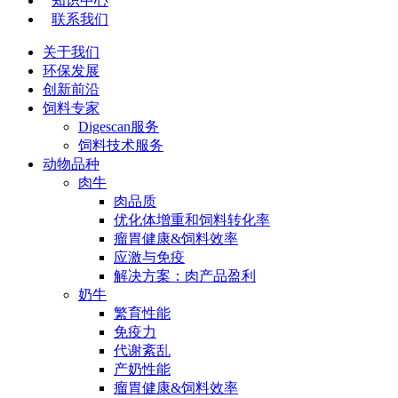
知识中心
联系我们
关于我们
环保发展
创新前沿
饲料专家
Digescan服务
饲料技术服务
动物品种
肉牛
肉品质
优化体增重和饲料转化率
瘤胃健康&饲料效率
应激与免疫
解决方案：肉产品盈利
奶牛
繁育性能
免疫力
代谢紊乱
产奶性能
瘤胃健康&饲料效率