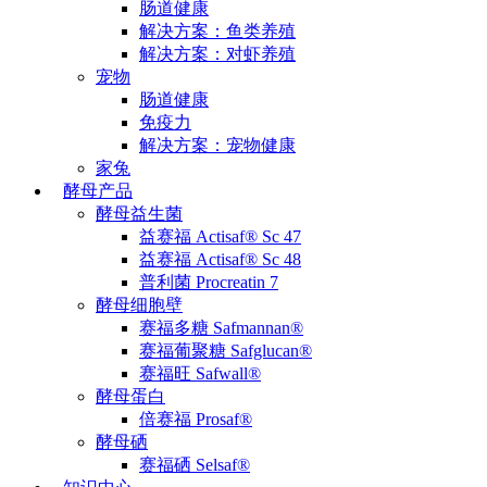
肠道健康
解决方案：鱼类养殖
解决方案：对虾养殖
宠物
肠道健康
免疫力
解决方案：宠物健康
家兔
酵母产品
酵母益生菌
益赛福 Actisaf® Sc 47
益赛福 Actisaf® Sc 48
普利菌 Procreatin 7
酵母细胞壁
赛福多糖 Safmannan®
赛福葡聚糖 Safglucan®
赛福旺 Safwall®
酵母蛋白
倍赛福 Prosaf®
酵母硒
赛福硒 Selsaf®